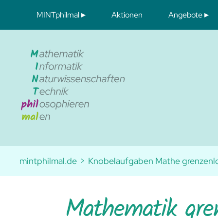
Navigation
MINTphilmal
Aktionen
Angebote
überspringen
Unser Verein
Digitale Mat
Konzeption und Entwicklung
Angebote uns
Werden Sie Mitglied
Matheteam Bayreuth
Aktuelles
Schule – und dann?
mintphilmal.de
Knobelaufgaben Mathe grenzenl
Mathematik gre