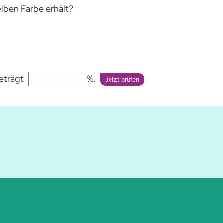
lben Farbe erhält?
beträgt
%.
Jetzt prüfen
Z