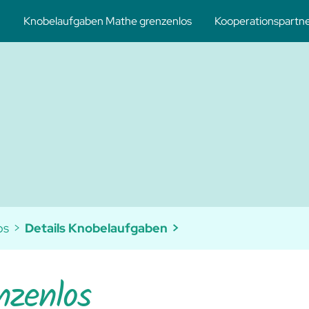
Knobelaufgaben Mathe grenzenlos
Kooperationspartn
hematikforderung und -förderung
eres Netzwerkes
os
Details Knobelaufgaben
nzenlos