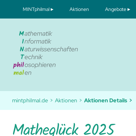
Navigation
MINTphilmal
Aktionen
Angebote
überspringen
Unser Verein
Digitale Mat
Konzeption und Entwicklung
Angebote uns
Werden Sie Mitglied
Matheteam Bayreuth
Aktuelles
Schule – und dann?
mintphilmal.de
Aktionen
Aktionen Details
Matheglück 2025