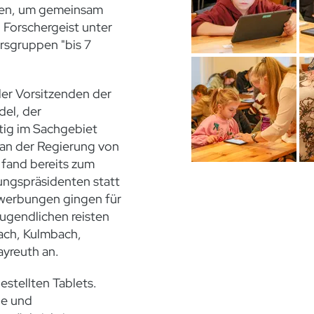
nden, um gemeinsam
n Forschergeist unter
ersgruppen "bis 7
er Vorsitzenden der
del, der
ätig im Sachgebiet
 an der Regierung von
 fand bereits zum
ungspräsidenten statt
Bewerbungen gingen für
Jugendlichen reisten
ach, Kulmbach,
ayreuth an.
stellten Tablets.
de und