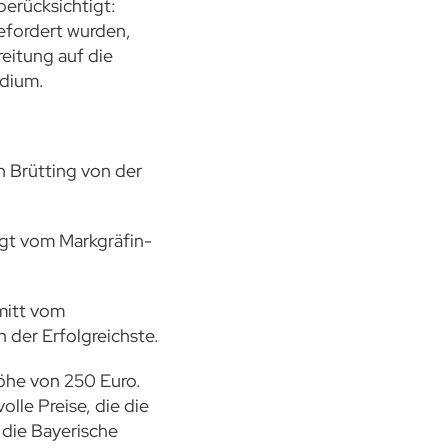
berücksichtigt:
efordert wurden,
reitung auf die
dium.
an Brütting von der
ogt vom Markgräfin-
mitt vom
 der Erfolgreichste.
Höhe von 250 Euro.
olle Preise, die die
 die Bayerische