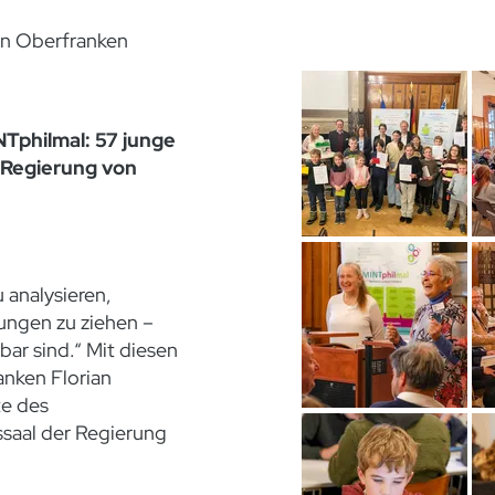
on Oberfranken
philmal: 57 junge
 Regierung von
 analysieren,
ungen zu ziehen –
bar sind.“ Mit diesen
nken Florian
te des
saal der Regierung