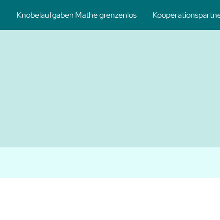
Knobelaufgaben Mathe grenzenlos
Kooperationspartn
hematikforderung und -förderung
eres Netzwerkes