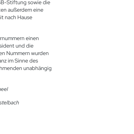
SB-Stiftung sowie die
ften außerdem eine
it nach Hause
ernummern einen
ident und die
lten Nummern wurden
anz im Sinne des
nehmenden unabhängig
meel
stelbach