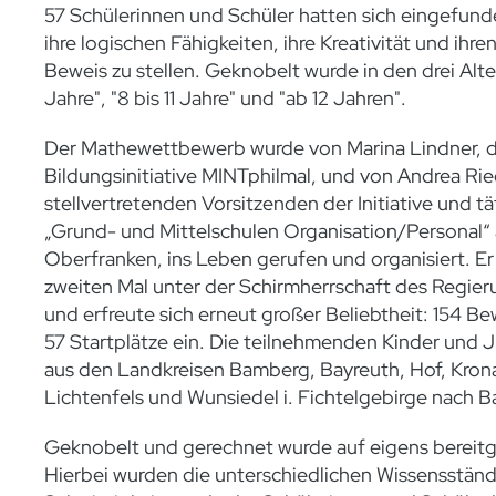
57 Schülerinnen und Schüler hatten sich eingefu
ihre logischen Fähigkeiten, ihre Kreativität und ihre
Beweis zu stellen. Geknobelt wurde in den drei Alt
Jahre", "8 bis 11 Jahre" und "ab 12 Jahren".
Der Mathewettbewerb wurde von Marina Lindner, d
Bildungsinitiative MINTphilmal, und von Andrea Rie
stellvertretenden Vorsitzenden der Initiative und t
„Grund- und Mittelschulen Organisation/Personal“
Oberfranken, ins Leben gerufen und organisiert. Er
zweiten Mal unter der Schirmherrschaft des Regier
und erfreute sich erneut großer Beliebtheit: 154 
57 Startplätze ein. Die teilnehmenden Kinder und 
aus den Landkreisen Bamberg, Bayreuth, Hof, Kron
Lichtenfels und Wunsiedel i. Fichtelgebirge nach B
Geknobelt und gerechnet wurde auf eigens bereitge
Hierbei wurden die unterschiedlichen Wissensstän