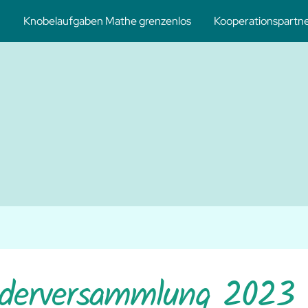
Knobelaufgaben Mathe grenzenlos
Kooperationspartn
hematikforderung und -förderung
eres Netzwerkes
iederversammlung 2023