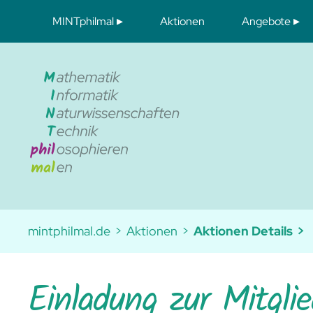
Navigation
MINTphilmal
Aktionen
Angebote
überspringen
Unser Verein
Digitale Mat
Konzeption und Entwicklung
Angebote uns
Werden Sie Mitglied
Matheteam Bayreuth
Aktuelles
Schule – und dann?
mintphilmal.de
Aktionen
Aktionen Details
Einladung zur Mitgl